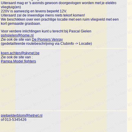
Uiteraard mag er 's avonds gewoon doorgevlogen worden met je elektro
vliegtuig(en)
220V is aanwezig en tevens beperkt 12V.
Uiteraard zal de inwendige mens niets tekort komen!
We beschikken over een prachtige locatie met een ruim vliegveld met een
kort gemaaide grasbaan.
Voor verdere inlichtingen kunt u terecht bij Pascal Gielen
pphgielen@home.nl
Zie ook de site van
De Pioniers Venray
(gedetailleerde routebeschrijving via Clubinfo -> Locatie)
koen.achten@skynet.be
Zie ook de site van :
Pampa Model fighters
pietgelderblom@hetnet.nl
of 013-5345426