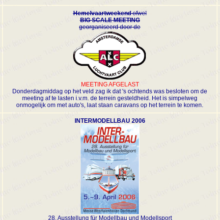
Hemelvaartweekend
ofwel
BIG SCALE MEETING
georganiseerd door de
MEETING AFGELAST
Donderdagmiddag op het veld zag ik dat 's ochtends was besloten om de
meeting af te lasten i.v.m. de terrein gesteldheid. Het is simpelweg
onmogelijk om met auto's, laat staan caravans op het terrein te komen.
INTERMODELLBAU 2006
28. Ausstellung für Modellbau und Modellsport