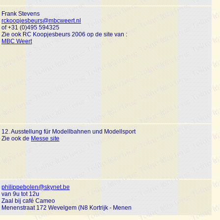
Frank Stevens
rckoopjesbeurs@mbcweert.nl
of +31 (0)495 594325
Zie ook RC Koopjesbeurs 2006 op de site van :
MBC Weert
12. Ausstellung für Modellbahnen und Modellsport
Zie ook de
Messe site
philippebolen@skynet.be
van 9u tot 12u
Zaal bij café Cameo
Menenstraat 172 Wevelgem (N8 Kortrijk - Menen