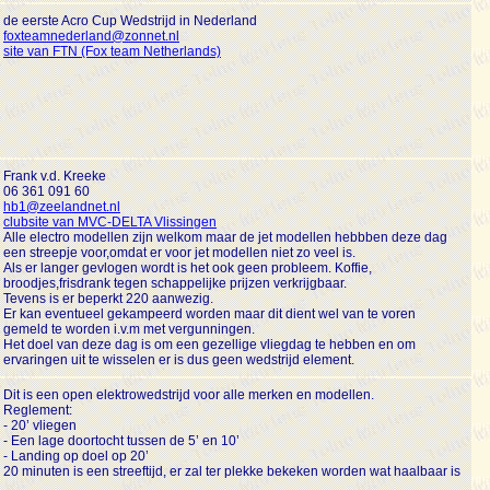
de eerste Acro Cup Wedstrijd in Nederland
foxteamnederland@zonnet.nl
site van FTN (Fox team Netherlands)
Frank v.d. Kreeke
06 361 091 60
hb1@zeelandnet.nl
clubsite van MVC-DELTA Vlissingen
Alle electro modellen zijn welkom maar de jet modellen hebbben deze dag
een streepje voor,omdat er voor jet modellen niet zo veel is.
Als er langer gevlogen wordt is het ook geen probleem. Koffie,
broodjes,frisdrank tegen schappelijke prijzen verkrijgbaar.
Tevens is er beperkt 220 aanwezig.
Er kan eventueel gekampeerd worden maar dit dient wel van te voren
gemeld te worden i.v.m met vergunningen.
Het doel van deze dag is om een gezellige vliegdag te hebben en om
ervaringen uit te wisselen er is dus geen wedstrijd element.
Dit is een open elektrowedstrijd voor alle merken en modellen.
Reglement:
- 20’ vliegen
- Een lage doortocht tussen de 5’ en 10’
- Landing op doel op 20’
20 minuten is een streeftijd, er zal ter plekke bekeken worden wat haalbaar is