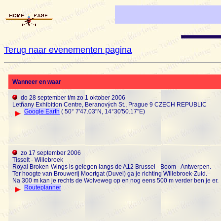
Terug naar evenementen pagina
Wanneer en waar
do 28 september t/m zo 1 oktober 2006
Letñany Exhibition Centre, Beranových St., Prague 9 CZECH REPUBLIC
Google Earth
( 50° 7'47.03"N, 14°30'50.17"E)
zo 17 september 2006
Tisselt - Willebroek
Royal Broken-Wings is gelegen langs de A12 Brussel - Boom - Antwerpen.
Ter hoogte van Brouwerij Moortgat (Duvel) ga je richting Willebroek-Zuid.
Na 300 m kan je rechts de Wolveweg op en nog eens 500 m verder ben je er.
Routeplanner