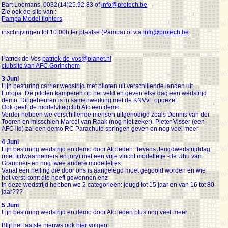
Bart Loomans, 0032(14)25.92.83 of
info@protech.be
Zie ook de site van :
Pampa Model fighters
inschrijvingen tot 10.00h ter plaatse (Pampa) of via
info@protech.be
Patrick de Vos
patrick-de-vos@planet.nl
clubsite van AFC Gorinchem
3 Juni
Lijn besturing carrier wedstrijd met piloten uit verschillende landen uit
Europa. De piloten kamperen op het veld en geven elke dag een wedstrijd
demo. Dit gebeuren is in samenwerking met de KNVvL opgezet.
Ook geeft de modelvliegclub Afc een demo.
Verder hebben we verschillende mensen uitgenodigd zoals Dennis van der
Tooren en misschien Marcel van Raak (nog niet zeker). Pieter Visser (een
AFC lid) zal een demo RC Parachute springen geven en nog veel meer
4 Juni
Lijn besturing wedstrijd en demo door Afc leden. Tevens Jeugdwedstrijddag
(met tijdwaarnemers en jury) met een vrije vlucht modelletje -de Uhu van
Graupner- en nog twee andere modelletjes.
Vanaf een helling die door ons is aangelegd moet gegooid worden en wie
het verst komt die heeft gewonnen enz
In deze wedstrijd hebben we 2 categorieën: jeugd tot 15 jaar en van 16 tot 80
jaar???
5 Juni
Lijn besturing wedstrijd en demo door Afc leden plus nog veel meer
Blijf het laatste nieuws ook
hier
volgen: