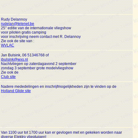
Rudy Delannoy
rudelan@telenet.be
25° editie van de internationale vliegshow
voor piloten gratis camping
voor inschrijving neem contact met R. Delannoy
Zie ook de site van :
WVLAC
Jan Bulsink, 06 51346768 of
jbulsink@wxs.nl
Nachtvliegen op zaterdagavond 2 september
zondag 3 september grote modelvliegshow
Zie ook de
Club site
Nadere mededelingen en inschrijfmogelijkheden zijn te vinden op de
Holland Glide site
Van 1100 uur tot 1700 uur kan er gevlogen met en gekeken worden naar
diverse Elektro vliegtuigen!