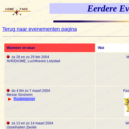
Eerdere E
Terug naar evenementen pagina
Wanneer en waar
Wat
za 28 en zo 29 feb 2004
M
AVIODrOME, Luchthaven Lelystad
do 4 t/m zo 7 maart 2004
Fas
Messe Sinsheim
Routeplanner
za 13 en zo 14 maart 2004
Wh
IJsselhallen Zwolle