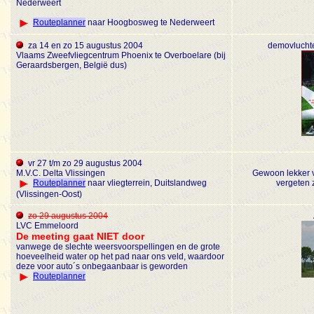
Nederweert
Routeplanner
naar Hoogbosweg te Nederweert
za 14 en zo 15 augustus 2004
demovlucht
Vlaams Zweefvliegcentrum Phoenix te Overboelare (bij
Geraardsbergen, België dus)
vr 27 t/m zo 29 augustus 2004
M.V.C. Delta Vlissingen
Gewoon lekker vl
Routeplanner
naar vliegterrein, Duitslandweg
vergeten 
(Vlissingen-Oost)
zo 29 augustus 2004
LVC Emmeloord
De meeting gaat NIET door
vanwege de slechte weersvoorspellingen en de grote
hoeveelheid water op het pad naar ons veld, waardoor
deze voor auto´s onbegaanbaar is geworden
Routeplanner