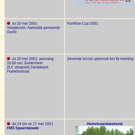
zo 20 mei 2001
FunRise Cup 2001
Vliegterrein: Aalsedijk gemeente
Goirle
zo 20 mei 2001, aanvang
Zevende int.nat. pipercub fun fly meeting
10.00 uur, Zoetermeer
ZLC vliegveld Zanddepot
Franklinstraat
do 24 t/m zo 27 mei 2001
Hemelvaartweekend
FMS Spaarnwoude