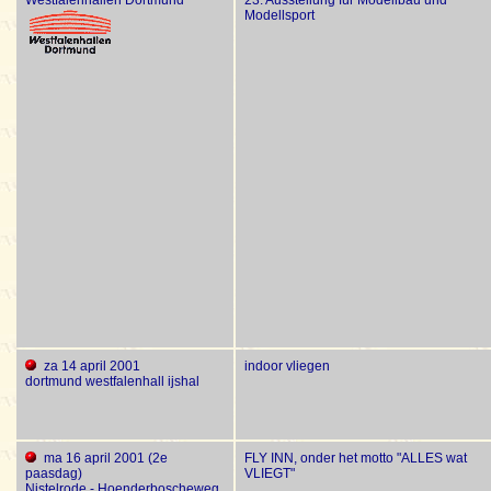
Westfalenhallen Dortmund
23. Ausstellung für Modellbau und
Modellsport
za 14 april 2001
indoor vliegen
dortmund westfalenhall ijshal
ma 16 april 2001 (2e
FLY INN, onder het motto "ALLES wat
paasdag)
VLIEGT"
Nistelrode - Hoenderboscheweg